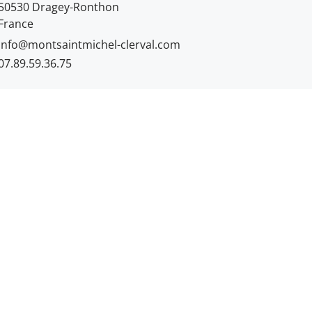
50530 Dragey-Ronthon
France
info@montsaintmichel-clerval.com
07.89.59.36.75