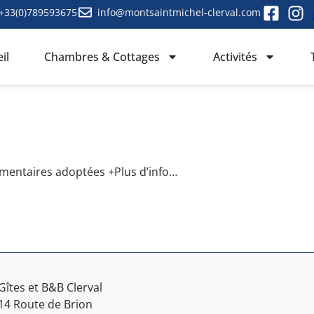
+33(0)789593675
info@montsaintmichel-clerval.com
il
Chambres & Cottages
Activités
émentaires adoptées +Plus d’info…
Gîtes et B&B Clerval
14 Route de Brion