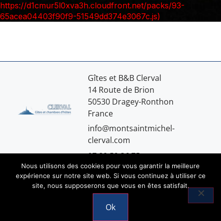
Gîtes et B&B Clerval
14 Route de Brion
50530 Dragey-Ronthon
France
info@montsaintmichel-
clerval.com
07.89.59.36.75
Nous utilisons des cookies pour vous garantir la meilleure
expérience sur notre site web. Si vous continuez à utiliser ce
site, nous supposerons que vous en êtes satisfait.
Mentions légales
Ok
© 2026 Copyright