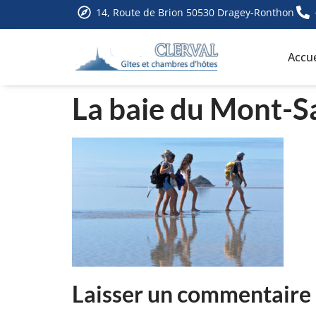
14, Route de Brion 50530 Dragey-Ronthon
Accue
La baie du Mont-S
Laisser un commentaire