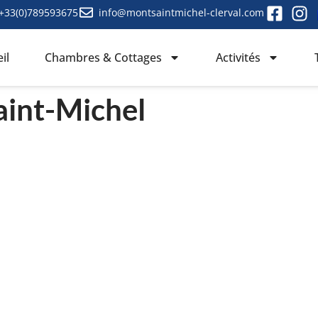
+33(0)789593675
info@montsaintmichel-clerval.com
il
Chambres & Cottages
Activités
aint-Michel