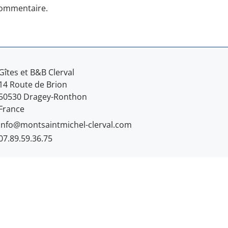
commentaire.
Gîtes et B&B Clerval
14 Route de Brion
50530 Dragey-Ronthon
France
info@montsaintmichel-clerval.com
07.89.59.36.75