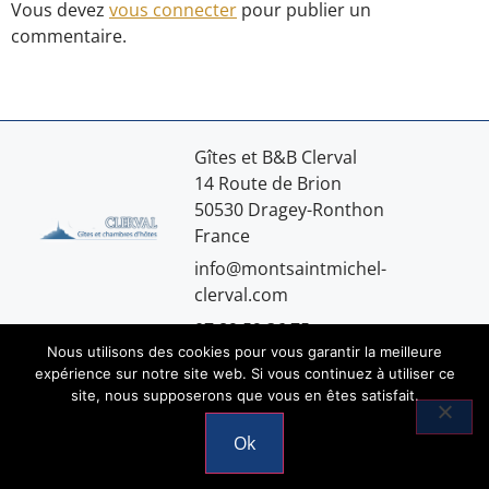
Vous devez
vous connecter
pour publier un
commentaire.
Gîtes et B&B Clerval
14 Route de Brion
50530 Dragey-Ronthon
France
info@montsaintmichel-
clerval.com
07.89.59.36.75
Nous utilisons des cookies pour vous garantir la meilleure
expérience sur notre site web. Si vous continuez à utiliser ce
site, nous supposerons que vous en êtes satisfait.
Mentions légales
Ok
© 2026 Copyright