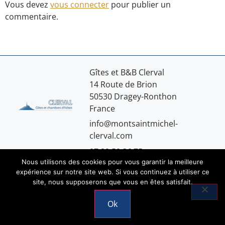
Vous devez
vous connecter
pour publier un
commentaire.
Gîtes et B&B Clerval
14 Route de Brion
50530 Dragey-Ronthon
France
info@montsaintmichel-
clerval.com
07.89.59.36.75
Nous utilisons des cookies pour vous garantir la meilleure
expérience sur notre site web. Si vous continuez à utiliser ce
site, nous supposerons que vous en êtes satisfait.
Mentions légales
Ok
© 2026 Copyright