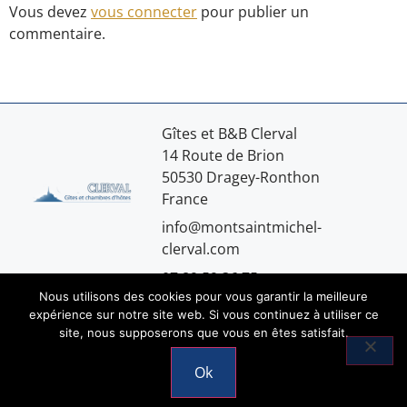
Vous devez
vous connecter
pour publier un
commentaire.
Gîtes et B&B Clerval
14 Route de Brion
50530 Dragey-Ronthon
France
info@montsaintmichel-
clerval.com
07.89.59.36.75
Nous utilisons des cookies pour vous garantir la meilleure
expérience sur notre site web. Si vous continuez à utiliser ce
site, nous supposerons que vous en êtes satisfait.
Mentions légales
Ok
© 2026 Copyright