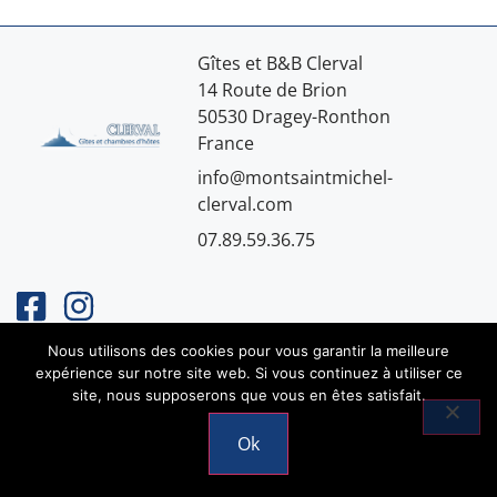
Gîtes et B&B Clerval
14 Route de Brion
50530 Dragey-Ronthon
France
info@montsaintmichel-
clerval.com
07.89.59.36.75
Mentions légales
Nous utilisons des cookies pour vous garantir la meilleure
© 2026 Copyright
expérience sur notre site web. Si vous continuez à utiliser ce
site, nous supposerons que vous en êtes satisfait.
Ok