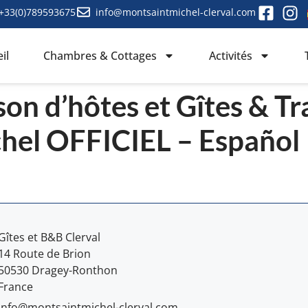
+33(0)789593675
info@montsaintmichel-clerval.com
il
Chambres & Cottages
Activités
on d’hôtes et Gîtes & Tr
hel OFFICIEL – Español
Gîtes et B&B Clerval
14 Route de Brion
50530 Dragey-Ronthon
France
info@montsaintmichel-clerval.com