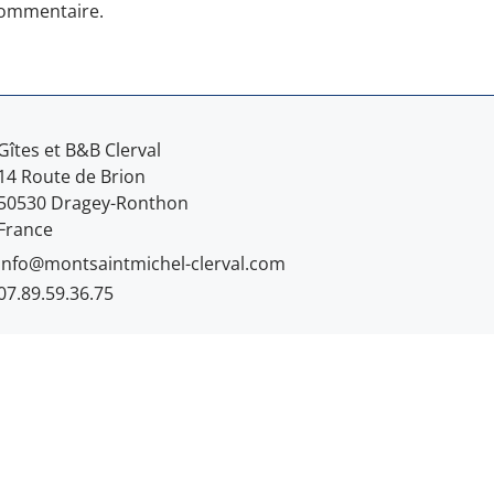
commentaire.
Gîtes et B&B Clerval
14 Route de Brion
50530 Dragey-Ronthon
France
info@montsaintmichel-clerval.com
07.89.59.36.75