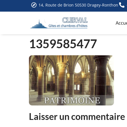
14, Route de Brion 50530 Dragey-Ronthon
Accue
1359585477
Laisser un commentaire