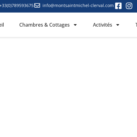
+33(0)789593675
info@montsaintmichel-clerval.com
il
Chambres & Cottages
Activités