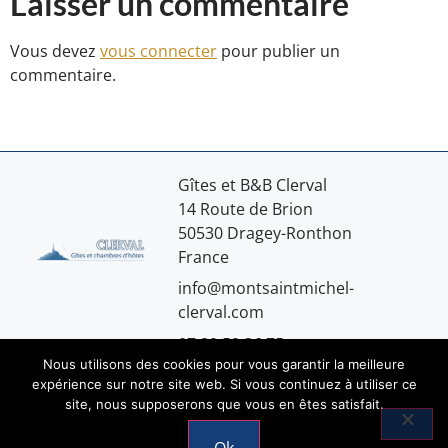
Laisser un commentaire
Vous devez
vous connecter
pour publier un
commentaire.
Gîtes et B&B Clerval
14 Route de Brion
50530 Dragey-Ronthon
France
info@montsaintmichel-
clerval.com
07.89.59.36.75
Nous utilisons des cookies pour vous garantir la meilleure
expérience sur notre site web. Si vous continuez à utiliser ce
site, nous supposerons que vous en êtes satisfait.
Mentions légales