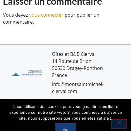
Laisser un commentaire
Vous devez
vous connecter
pour publier un
commentaire.
Gîtes et B&B Clerval
14 Route de Brion
50530 Dragey-Ronthon
France
info@montsaintmichel-
clerval.com
07.89.59.36.75
Nous utilisons des cookies pour vous garantir la meilleure
expérience sur notre site web. Si vous continuez à utiliser ce
site, nous supposerons que vous en êtes satisfait.
Mentions légales