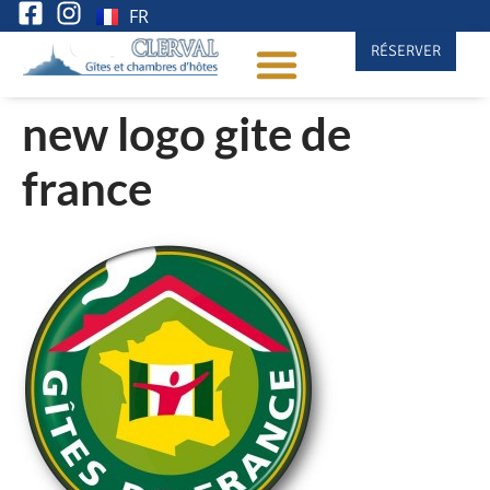
FR
RÉSERVER
new logo gite de
france