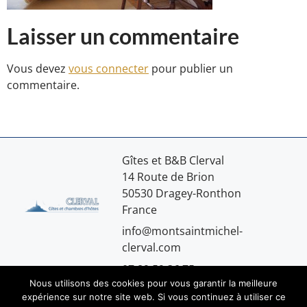
Laisser un commentaire
Vous devez
vous connecter
pour publier un
commentaire.
Gîtes et B&B Clerval
14 Route de Brion
50530 Dragey-Ronthon
France
info@montsaintmichel-
clerval.com
07.89.59.36.75
Nous utilisons des cookies pour vous garantir la meilleure
expérience sur notre site web. Si vous continuez à utiliser ce