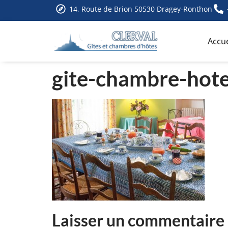
14, Route de Brion 50530 Dragey-Ronthon
Accue
gite-chambre-hot
Laisser un commentaire