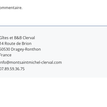
commentaire.
Gîtes et B&B Clerval
14 Route de Brion
50530 Dragey-Ronthon
France
info@montsaintmichel-clerval.com
07.89.59.36.75