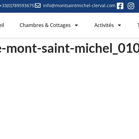
+33(0)789593675
info@montsaintmichel-clerval.com
il
Chambres & Cottages
Activités
e-mont-saint-michel_01