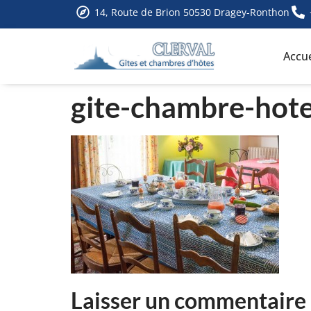
14, Route de Brion 50530 Dragey-Ronthon
Accue
gite-chambre-hot
Laisser un commentaire