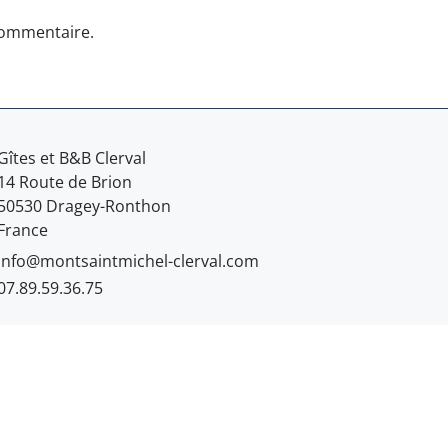
commentaire.
Gîtes et B&B Clerval
14 Route de Brion
50530 Dragey-Ronthon
France
info@montsaintmichel-clerval.com
07.89.59.36.75