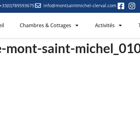
+33(0)789593675
info@montsaintmichel-clerval.com
il
Chambres & Cottages
Activités
e-mont-saint-michel_01