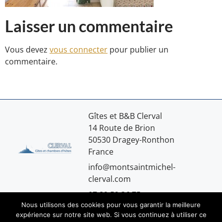
Laisser un commentaire
Vous devez
vous connecter
pour publier un
commentaire.
Gîtes et B&B Clerval
14 Route de Brion
50530 Dragey-Ronthon
France
info@montsaintmichel-
clerval.com
07.89.59.36.75
Nous utilisons des cookies pour vous garantir la meilleure
expérience sur notre site web. Si vous continuez à utiliser ce