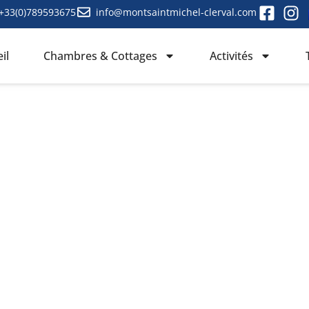
+33(0)789593675
info@montsaintmichel-clerval.com
il
Chambres & Cottages
Activités