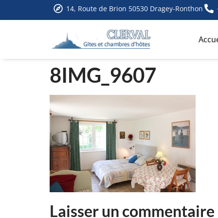
14, Route de Brion 50530 Dragey-Ronthon
Accue
8IMG_9607
Laisser un commentaire