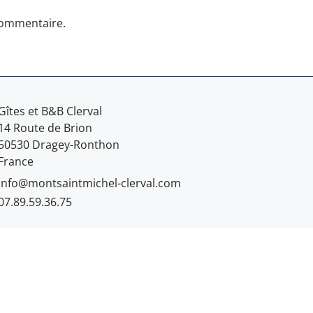
commentaire.
Gîtes et B&B Clerval
14 Route de Brion
50530 Dragey-Ronthon
France
info@montsaintmichel-clerval.com
07.89.59.36.75