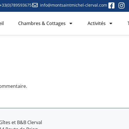
+33(0)789593675
info@montsaintmichel-clerval.com
il
Chambres & Cottages
Activités
commentaire.
Gîtes et B&B Clerval