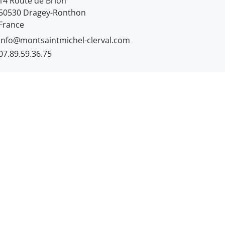
14 Route de Brion
50530 Dragey-Ronthon
France
info@montsaintmichel-clerval.com
07.89.59.36.75