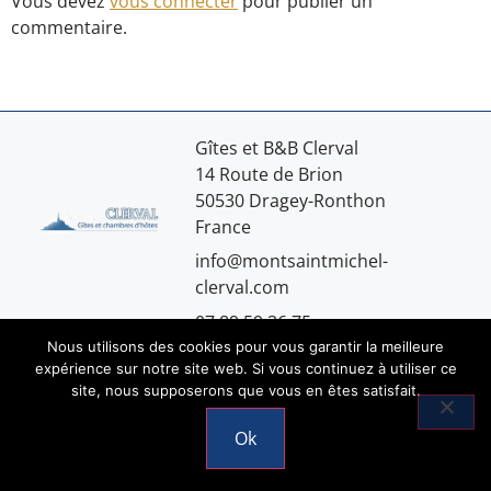
Vous devez
vous connecter
pour publier un
commentaire.
Gîtes et B&B Clerval
14 Route de Brion
50530 Dragey-Ronthon
France
info@montsaintmichel-
clerval.com
07.89.59.36.75
Nous utilisons des cookies pour vous garantir la meilleure
expérience sur notre site web. Si vous continuez à utiliser ce
site, nous supposerons que vous en êtes satisfait.
Mentions légales
Ok
© 2026 Copyright